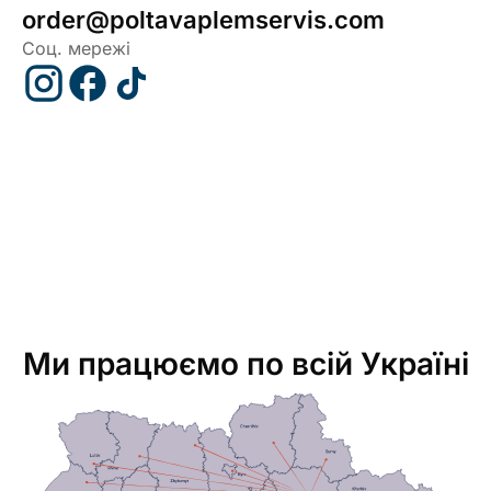
order@poltavaplemservis.com
Соц. мережі
Instagram
Facebook
TikTok
профіль
профіль
профіль
Полтаваплемсервіс
Полтаваплемсервіс
Полтаваплемсервіс
Ми працюємо по всій Україні